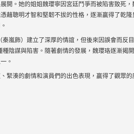
路展開。她的姐姐魏瓔寧因宮廷鬥爭而被陷害致死，
她憑藉聰明才智和堅韌不拔的性格，逐漸贏得了乾隆
鬥。
（秦嵐飾）建立了深厚的情誼，但後來因誤會而反
種種陰謀與陷害。隨著劇情的發展，魏瓔珞逐漸揭
之一。
道、緊湊的劇情和演員們的出色表現，贏得了觀眾的