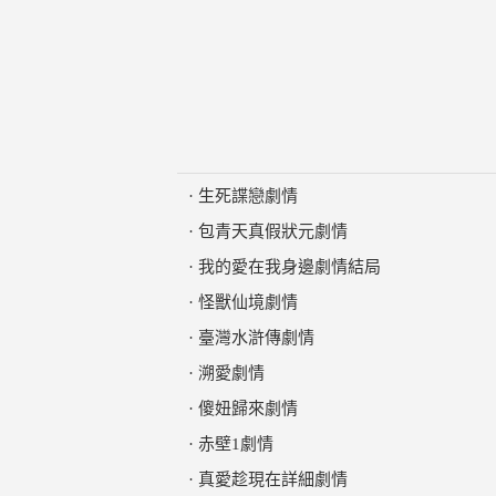
·
生死諜戀劇情
·
包青天真假狀元劇情
·
我的愛在我身邊劇情結局
·
怪獸仙境劇情
·
臺灣水滸傳劇情
·
溯愛劇情
·
傻妞歸來劇情
·
赤壁1劇情
·
真愛趁現在詳細劇情