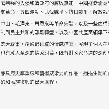
隨著列強的入侵和清政府的腐敗無能，中國逐漸淪為
辛亥革命、五四運動、北伐戰爭、抗日戰爭、解放戰
孫中山、毛澤東、周恩來等革命先驅，以及一些虛構
帝制到民主共和的艱難轉型，以及中國共產黨領導下
的宏大敘事，還通過細膩的情感描寫，展現了個人在
，也有感人至深的情感糾葛，既有對國家命運的深刻
部兼具歷史厚重感和藝術感染力的作品，通過生動的
變幻和民族復興的偉大曆程。