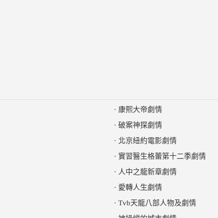
·
康熙大帝劇情
·
破案神探劇情
·
北京紐約電影劇情
·
實習醫生格蕾第十二季劇情
·
人中之龍新章劇情
·
愛轉人生劇情
·
Tvb天龍八部人物及劇情