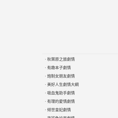
·
秋葉原之旅劇情
·
有趣本子劇情
·
炮制女朋友劇情
·
美好人生劇情大綱
·
吸血鬼助手劇情
·
有理的愛情劇情
·
倾世皇妃劇情