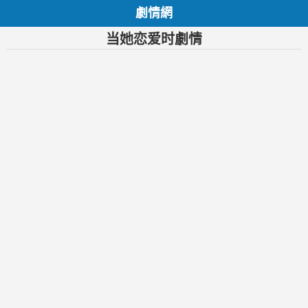
劇情網
当她恋爱时劇情