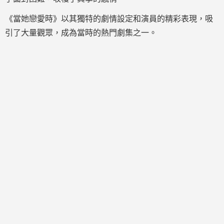
《當她戀愛時》以其獨特的劇情設定和演員的精彩表現，吸
引了大量觀眾，成為當時的熱門劇集之一。