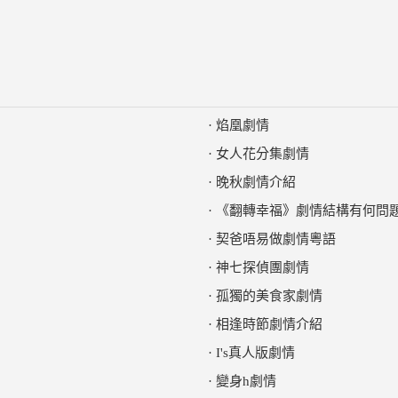
·
焰凰劇情
·
女人花分集劇情
·
晚秋劇情介紹
·
《翻轉幸福》劇情結構有何問
·
契爸唔易做劇情粵語
·
神七探偵團劇情
·
孤獨的美食家劇情
·
相逢時節劇情介紹
·
I's真人版劇情
·
變身h劇情