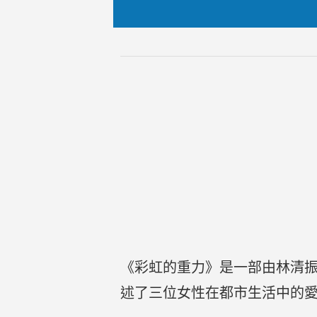
《彩虹的重力》是一部由林清
述了三位女性在都市生活中的