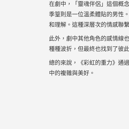
在劇中，「靈魂伴侶」這個概
季篁則是一位溫柔體貼的男性
和理解。這種深層次的情感聯
此外，劇中其他角色的感情線
種種波折，但最終也找到了彼
總的來說，《彩虹的重力》通
中的複雜與美好。