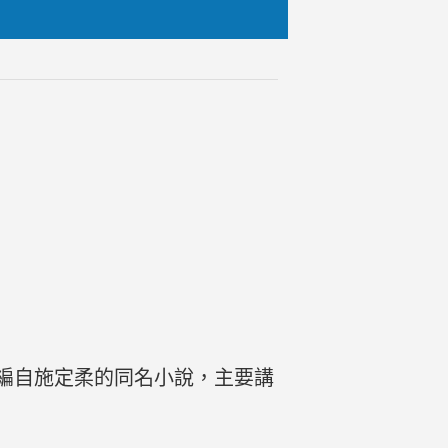
編自施定柔的同名小說，主要講