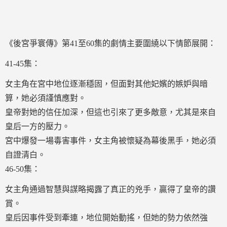
《後宮爭寰傳》第41至60集的劇情主要圍繞以下情節展開：
41-45集：
女主角在宮中地位逐漸穩固，但面對其他妃嬪的嫉妒與暗
算，她必須謹慎應對。
皇帝對她的信任加深，但這也引來了更多敵意，尤其是來自
皇后一方的壓力。
宮中爆發一場毒害事件，女主角被懷疑為幕後黑手，她必須
自證清白。
46-50集：
女主角通過智慧與謀略揭露了真正的兇手，贏得了皇帝的讚
賞。
皇后因事件受到牽連，地位開始動搖，但她的勢力依然強