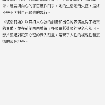
脅，還要與內心的罪惡感作鬥爭。她的生活逐漸失控，最終
不得不面對自己過去的罪行。
《復活荷語》以其扣人心弦的劇情和出色的表演贏得了觀眾
的喜愛，並在荷蘭國內獲得了多項電影獎項的提名和認可。
影片通過對犯罪心理的深入刻畫，展現了人性的複雜性和道
德的灰色地帶。