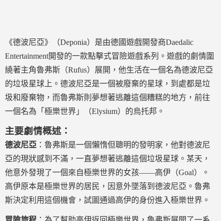
《德波尼亞》（Deponia）是由德國遊戲開發商Daedalic
Entertainment開發的一款點擊式冒險遊戲系列。遊戲的劇情圍
繞著主角魯弗斯（Rufus）展開，他生活在一個名為德波尼亞
的垃圾星球上。德波尼亞是一個被廢棄的星球，到處都是垃
圾和廢棄物，而魯弗斯則夢想著逃離這個糟糕的地方，前往
一個名為「極樂世界」（Elysium）的烏托邦。
主要劇情概述：
德波尼亞
：魯弗斯是一個懶惰但聰明的發明家，他對德波尼
亞的現狀感到不滿，一直夢想著逃離這個垃圾星球。某天，
他意外發現了一個來自極樂世界的女孩——高伊（Goal）。
高伊原本是極樂世界的居民，因意外墜落到德波尼亞。魯弗
斯決定利用這個機會，試圖通過高伊的身份進入極樂世界。
冒險旅程
：為了幫助高伊返回極樂世界，魯弗斯展開了一系