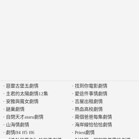
·
惡靈古堡五劇情
·
找到你電影劇情
·
主君的太陽劇情12集
·
愛這件事情劇情
·
安雅與魔女劇情
·
吉屋出租劇情
·
謎巢劇情
·
熱血高校劇情
·
自閉天才ataru劇情
·
兩個爸爸每集劇情
·
山海情劇情
·
海岸線恰恰恰劇情
·
劇情ff4 ff5 ff6
·
Priest劇情