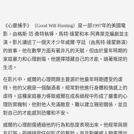
《心靈捕手》（Good Will Hunting）是一部1997年的美國電
影，由格斯·范·桑特執導，馬特·達蒙和本·阿弗萊克編劇並主
演。影片講述了一個天才少年威爾·亨廷（由馬特·達蒙飾演）
的故事，他在數學方面有著非凡的天賦，但由於童年時期的
家庭暴力和心理創傷，他選擇隱藏自己的才能，過著叛逆的
生活。
在影片中，威爾的心理問題主要源於他童年時期遭受的虐
待。他的父親是一個酗酒者，經常對他進行身體和情感上的
虐待。這種家庭暴力導致威爾在成長過程中形成了嚴重的心
理防禦機制，他對他人充滿敵意，難以建立親密關係，並且
對自己的才能感到恐懼和不安。
威爾的心理創傷通過他的行為和態度表現出來。他經常與朋
友打架，拒絕接受任何形式的幫助，並且對權威人物表現出