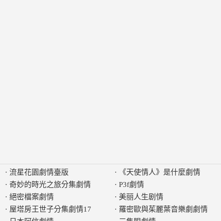
·
流星花園劇情臺版
·
《天使情人》是什麼劇情
·
奇妙的時光之旅分集劇情
·
P3f劇情
·
絕密檔案劇情
·
美丽人生剧情
·
屋塔房王世子分集劇情17
·
羅密歐與茱麗葉音樂劇劇情