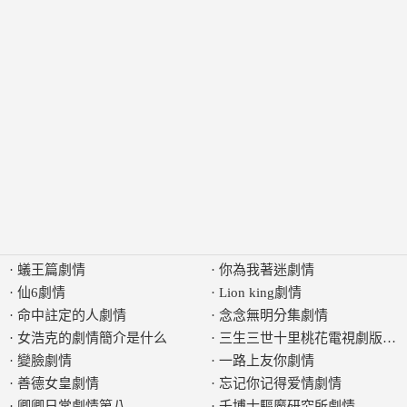
·
蟻王篇劇情
·
你為我著迷劇情
·
仙6劇情
·
Lion king劇情
·
命中註定的人劇情
·
念念無明分集劇情
·
女浩克的劇情簡介是什么
·
三生三世十里桃花電視劇版劇
·
變臉劇情
·
一路上友你劇情
·
善德女皇劇情
·
忘记你记得爱情劇情
·
卿卿日常劇情第八
·
千博士驅魔研究所劇情