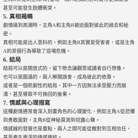
甚至可能發生肢體衝突。
5.
真相揭曉
劇情達到高潮時，主角A和主角B被迫面對彼此的過去和秘
密。
真相可能是出人意料的，例如主角B其實是受害者，或是主角
A的某個行為導致了這場危機。
6.
結局
結局可以是開放式的，留下懸念讓觀眾或讀者自行想像。
也可以是圓滿的，兩人解開誤會，成為彼此的依靠。
或者是一個悲劇性的結局，其中一方因無法承受壓力而崩
潰，甚至導致不可挽回的後果。
7.
情感與心理描寫
這種劇情通常會深入刻畫角色的心理變化，例如主角A從恐懼
到勇敢面對，主角B從神秘莫測到坦露心聲。
情感線的發展也是重點，兩人之間可能從敵對到互相信任，
甚至產生更深的情感連結。