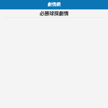
劇情網
必勝球探劇情