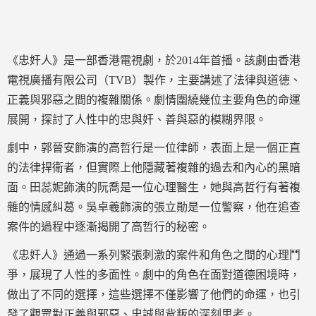
《忠奸人》是一部香港電視劇，於2014年首播。該劇由香港
電視廣播有限公司（TVB）製作，主要講述了法律與道德、
正義與邪惡之間的複雜關係。劇情圍繞幾位主要角色的命運
展開，探討了人性中的忠與奸、善與惡的模糊界限。
劇中，郭晉安飾演的高哲行是一位律師，表面上是一個正直
的法律捍衛者，但實際上他隱藏著複雜的過去和內心的黑暗
面。田蕊妮飾演的阮喬是一位心理醫生，她與高哲行有著複
雜的情感糾葛。吳卓羲飾演的張立勛是一位警察，他在追查
案件的過程中逐漸揭開了高哲行的秘密。
《忠奸人》通過一系列緊張刺激的案件和角色之間的心理鬥
爭，展現了人性的多面性。劇中的角色在面對道德困境時，
做出了不同的選擇，這些選擇不僅影響了他們的命運，也引
發了觀眾對正義與邪惡、忠誠與背叛的深刻思考。