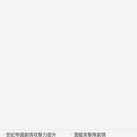
·
世紀帝國劇情攻擊力提升
·
潛龍突擊隊劇情