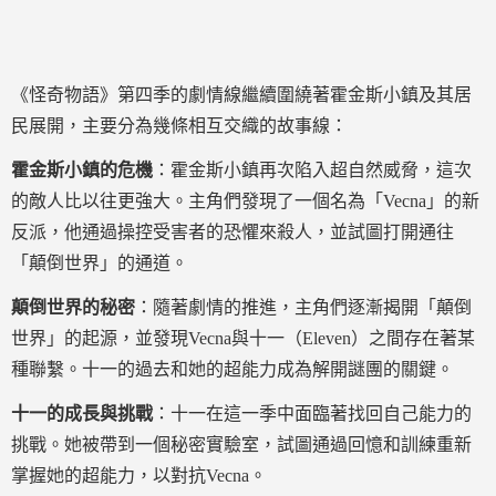
《怪奇物語》第四季的劇情線繼續圍繞著霍金斯小鎮及其居
民展開，主要分為幾條相互交織的故事線：
霍金斯小鎮的危機
：霍金斯小鎮再次陷入超自然威脅，這次
的敵人比以往更強大。主角們發現了一個名為「Vecna」的新
反派，他通過操控受害者的恐懼來殺人，並試圖打開通往
「顛倒世界」的通道。
顛倒世界的秘密
：隨著劇情的推進，主角們逐漸揭開「顛倒
世界」的起源，並發現Vecna與十一（Eleven）之間存在著某
種聯繫。十一的過去和她的超能力成為解開謎團的關鍵。
十一的成長與挑戰
：十一在這一季中面臨著找回自己能力的
挑戰。她被帶到一個秘密實驗室，試圖通過回憶和訓練重新
掌握她的超能力，以對抗Vecna。