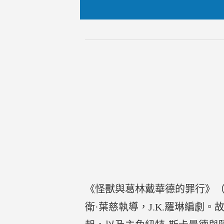
《怪獸與葛林戴華德的罪行》（Fantas
衛·葉慈執導，J.K.羅琳編