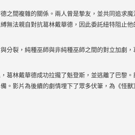
華德之間複雜的關係。兩人曾是摯友，並共同追求魔
束縛無法親自對抗葛林戴華德，因此委託紐特阻止他
盾與分裂，純種巫師與非純種巫師之間的對立加劇，
尾，葛林戴華德成功拉攏了魁登斯，並逃離了巴黎。
準備。影片為後續的劇情埋下了眾多伏筆，為《怪獸