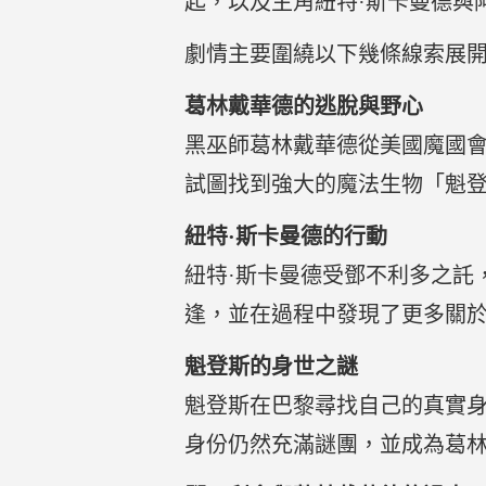
起，以及主角紐特·斯卡曼德與
劇情主要圍繞以下幾條線索展
葛林戴華德的逃脫與野心
黑巫師葛林戴華德從美國魔國
試圖找到強大的魔法生物「魁登
紐特·斯卡曼德的行動
紐特·斯卡曼德受鄧不利多之託
逢，並在過程中發現了更多關
魁登斯的身世之謎
魁登斯在巴黎尋找自己的真實
身份仍然充滿謎團，並成為葛