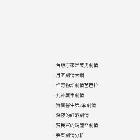
·
台版原來是美男劇情
·
月老劇情大綱
·
怪奇物語劇情芭芭拉
·
九神戰甲劇情
·
實習醫生第2季劇情
·
深夜的紅酒劇情
·
貧民窟的瑪麗亞劇情
·
哭聲劇情分析