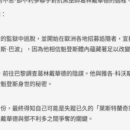
阿不思·鄧不利多聯手對抗黑巫師葛林戴華德的過程
開：
會的監獄中逃脫，並開始在歐洲各地招募追隨者，宣
斯·巴波」，因為他相信魁登斯體內蘊藏著足以改
，前往巴黎調查葛林戴華德的陰謀。他與雅各·科沃斯
於魁登斯身世的秘密。
身份，最終得知自己可能是失蹤已久的「萊斯特蘭奇
林戴華德與鄧不利多之間爭奪的關鍵。