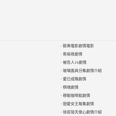
·
歐美電影劇情電影
·
焦裕祿劇情
·
被告人16劇情
·
玻璃面具分集劇情介紹
·
愛已成殤劇情
·
棋魂劇情
·
穆勒咖啡館劇情
·
戀愛女王每集劇情
·
徐若瑄天使心劇情介紹