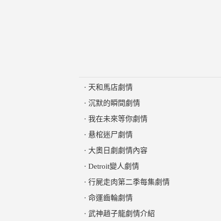
·
天和馬店劇情
·
沉默的瞬間劇情
·
我在未來等你劇情
·
悬棺迷尸劇情
·
大奧日劇劇情內容
·
Detroit變人劇情
·
行屍走肉第二季每集劇情
·
命運齒輪劇情
·
武神趙子龍劇情介紹