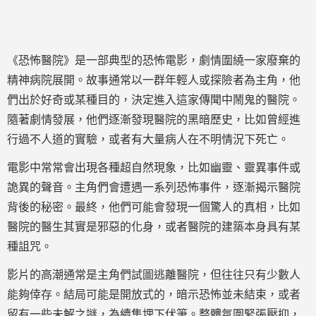
《恐怖醫院》是一部典型的恐怖電影，劇情圍繞一家廢棄的
精神病院展開。故事通常以一群年輕人或探險者為主角，他
們出於好奇或某種目的，決定進入這家傳聞中鬧鬼的醫院。
隨著劇情發展，他們逐漸發現醫院的黑暗歷史，比如曾經進
行過不人道的實驗，或者有大量病人在不明情況下死亡。
電影中常常會出現各種超自然現象，比如幽靈、靈異事件或
詭異的聲音。主角們會遭遇一系列恐怖事件，逐漸揭示醫院
背後的秘密。最終，他們可能會發現一個驚人的真相，比如
醫院的醫生其實是邪惡的化身，或者醫院的建築本身具有某
種詛咒。
影片的高潮通常是主角們試圖逃離醫院，但往往只有少數人
能夠倖存。結局可能是開放式的，暗示恐怖並未結束，或者
留有一些未解之謎，為續集埋下伏筆。整體氛圍緊張壓抑，