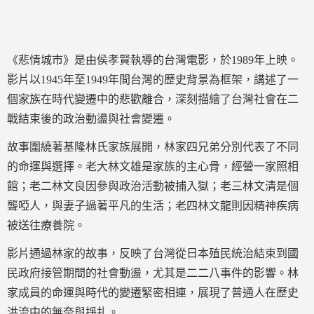
《悲情城市》是由侯孝賢執導的台灣電影，於1989年上映。
影片以1945年至1949年間台灣的歷史背景為框架，講述了一
個家族在時代變遷中的悲歡離合，深刻描繪了台灣社會在二
戰結束後的政治動盪與社會變遷。
故事圍繞著基隆林氏家族展開，林家四兄弟分別代表了不同
的命運與選擇。老大林文雄是家族的主心骨，經營一家照相
館；老二林文良因參與政治活動被捕入獄；老三林文清是個
聾啞人，與妻子過著平凡的生活；老四林文龍則因精神疾病
被送往療養院。
影片通過林家的故事，反映了台灣從日本殖民統治結束到國
民政府接管期間的社會動盪，尤其是二二八事件的影響。林
家成員的命運與時代的變遷緊密相連，展現了普通人在歷史
洪流中的無奈與掙扎。