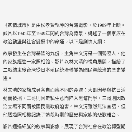
《悲情城市》是由侯孝賢執導的台灣電影，於1989年上映。
該片以1945年至1949年間的台灣為背景，講述了一個家族在
政治動盪與社會變遷中的命運。以下是劇情大綱：
故事發生在台灣基隆的九份，主角林文清是一個聾啞人，他
的家族經營一家照相館。影片以林文清的視角展開，描繪了
二戰結束後台灣從日本殖民統治轉變為國民黨統治的歷史變
遷。
林文清的家族成員各自面臨不同的命運：大哥因參與抗日活
動而被捕，二哥則因走私生意而陷入黑幫鬥爭，三哥則因政
治立場不同而被國民黨政府迫害。林文清雖然無法言語，但
他透過照相機記錄了這段時期的歷史與家族的悲歡離合。
影片通過細膩的敘事與影像，展現了台灣社會在政治轉型期