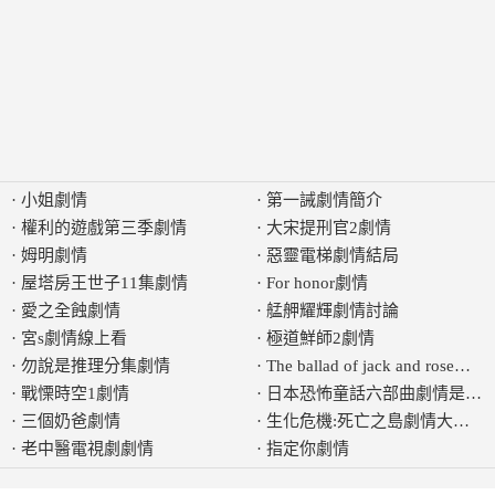
·
小姐劇情
·
第一誡劇情簡介
·
權利的遊戲第三季劇情
·
大宋提刑官2劇情
·
姆明劇情
·
惡靈電梯劇情結局
·
屋塔房王世子11集劇情
·
For honor劇情
·
愛之全蝕劇情
·
艋舺耀輝劇情討論
·
宮s劇情線上看
·
極道鮮師2劇情
·
勿說是推理分集劇情
·
The ballad of jack and rose劇情
·
戰慄時空1劇情
·
日本恐怖童話六部曲劇情是什
·
三個奶爸劇情
·
生化危機:死亡之島劇情大綱是
·
老中醫電視劇劇情
·
指定你劇情