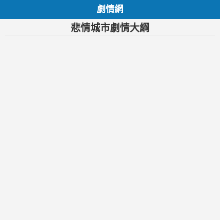
劇情網
悲情城市劇情大綱