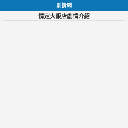
劇情網
情定大飯店劇情介紹