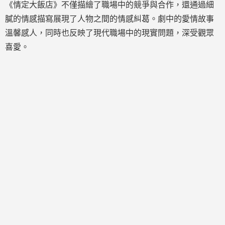
《情定大飯店》不僅描繪了職場中的競爭與合作，還通過細
膩的情感描寫展現了人物之間的情感糾葛。劇中的愛情故事
溫馨感人，同時也反映了現代職場中的現實問題，深受觀眾
喜愛。