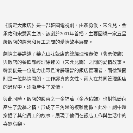
《情定大飯店》是一部韓國電視劇，由裴勇俊、宋允兒、金
承佑和宋慧喬主演。該劇於2001年首播，主要圍繞一家五星
級飯店的經營和員工之間的愛情故事展開。
劇情主要講述了華克山莊飯店的總經理韓泰俊（裴勇俊飾）
與飯店的餐飲部經理徐臻茵（宋允兒飾）之間的愛情故事。
韓泰俊是一位能力出眾且冷靜理智的飯店管理者，而徐臻茵
則是一位熱情開朗、工作認真的女性。兩人在共同管理飯店
的過程中，逐漸產生了感情。
與此同時，飯店的股東之一金福萬（金承佑飾）也對徐臻茵
產生了愛慕之情，形成了三角戀的複雜關係。此外，劇中還
穿插了其他員工的故事，展現了他們在飯店工作與生活中的
喜怒哀樂。