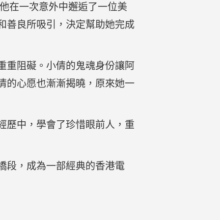
，他在一次意外中邂逅了一位美
和善良所吸引，決定幫助她完成
重重阻礙。小倩的鬼魂身份讓阿
倩的心愿也漸漸揭曉，原來她一
經歷中，學會了珍惜眼前人，重
橋段，成為一部經典的香港電