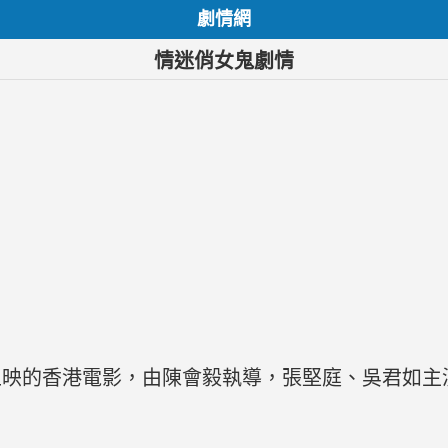
劇情網
情迷俏女鬼劇情
年上映的香港電影，由陳會毅執導，張堅庭、吳君如
。