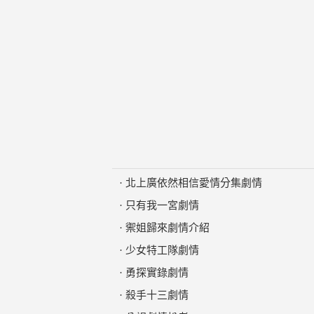
·
北上廣依然相信愛情分集劇情
·
只有我一宮劇情
·
禦姐歸來劇情介紹
·
少女特工隊劇情
·
勇探實錄劇情
·
殺手十三劇情