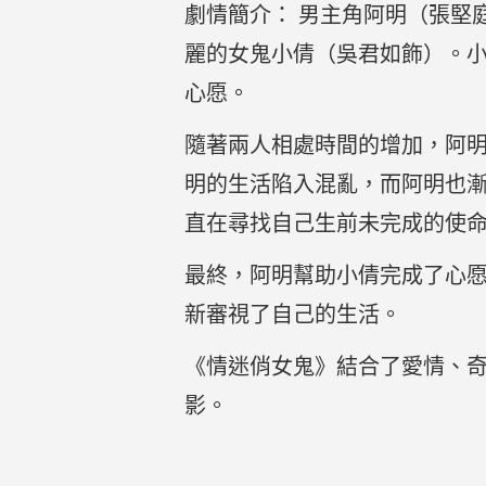
劇情簡介： 男主角阿明（張堅
麗的女鬼小倩（吳君如飾）。
心愿。
隨著兩人相處時間的增加，阿
明的生活陷入混亂，而阿明也
直在尋找自己生前未完成的使
最終，阿明幫助小倩完成了心
新審視了自己的生活。
《情迷俏女鬼》結合了愛情、
影。