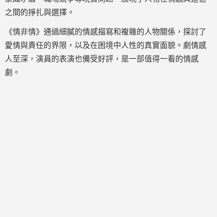
之間的掙扎與選擇。
《情非情》通過細膩的情感描寫和複雜的人物關係，探討了
愛情與責任的界限，以及在困境中人性的真實面貌。劇情感
人至深，演員的表演也備受好評，是一部值得一看的情感
劇。