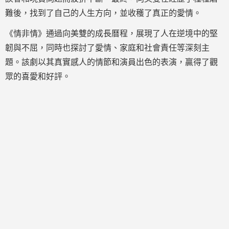
難後，找到了自己的人生方向，並收穫了真正的愛情。
《情非情》通過向美雙的成長曆程，展現了人在逆境中的堅
韌與不屈，同時也探討了愛情、家庭和社會責任等深刻主
題。該劇以其真實感人的情節和演員出色的表演，贏得了觀
眾的喜愛和好評。