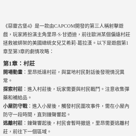
《惡靈古堡4》是一款由CAPCOM開發的第三人稱射擊遊
戲，玩家將扮演主角里昂·S·甘迺迪，前往歐洲某個偏遠村莊
拯救被綁架的美國總統女兒艾希莉·葛拉漢。以下是遊戲第1
章至第3章的劇情攻略：
第1章：村莊
開場動畫
：里昂抵達村莊，與當地村民對話後發現情況異
常。
探索村莊
：進入村莊後，玩家需要與村民戰鬥。注意收集彈
藥和補給品。
小屋防守戰
：進入小屋後，觸發村民圍攻事件，需在小屋內
防守一段時間，直到鐘聲響起。
逃離村莊
：鐘聲響起後，村民會暫時撤退，里昂需要逃離村
莊，前往下一個區域。