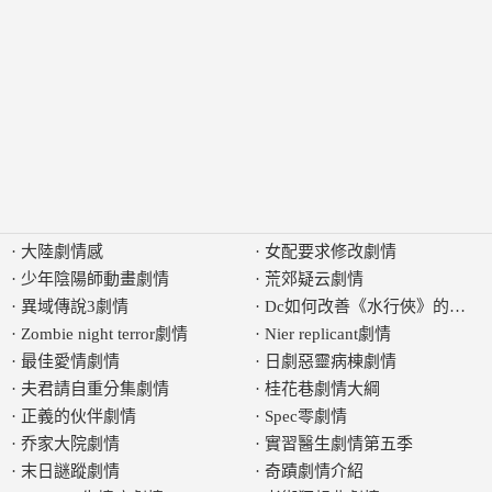
·
大陸劇情感
·
女配要求修改劇情
·
少年陰陽師動畫劇情
·
荒郊疑云劇情
·
異域傳說3劇情
·
Dc如何改善《水行俠》的劇情
·
Zombie night terror劇情
·
Nier replicant劇情
·
最佳愛情劇情
·
日劇惡靈病棟劇情
·
夫君請自重分集劇情
·
桂花巷劇情大綱
·
正義的伙伴劇情
·
Spec零劇情
·
乔家大院劇情
·
實習醫生劇情第五季
·
末日謎蹤劇情
·
奇蹟劇情介紹