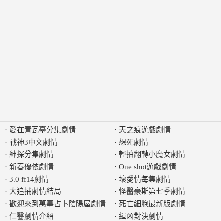
·
愛在青瓦臺分集劇情
·
天之痕遊戲劇情
·
戰神3中文劇情
·
想死劇情
·
紳探分集劇情
·
輕拍翻轉小魔女劇情
·
新春優依劇情
·
One shot遊戲劇情
·
3.0 ff14劇情
·
壞愛情每集劇情
·
大追捕劇情結局
·
怪醫豪斯第七季劇情
·
歡迎來到萬事占卜陰陽屋劇情
·
死亡細胞最新版劇情
·
仁醫劇情介紹
·
緝凶對決劇情