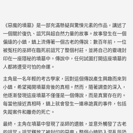
《惡魔的墳墓》是一部充滿懸疑與驚悚元素的作品，講述了
一個關於復仇、詛咒與超自然力量的故事。故事發生在一個
偏遠的小鎮，鎮上流傳著一個古老的傳說：數百年前，一位
被冤枉的巫師在臨死前詛咒了整個村莊，並將自己的靈魂封
印在一座隱秘的墳墓中。傳說中，任何試圖打開這座墳墓的
人都將遭受可怕的命運。
主角是一名年輕的考古學家，因對這個傳說產生興趣而來到
小鎮，希望揭開墳墓背後的真相。然而，隨著調查的深入，
他逐漸發現這座墳墓不僅僅是一個傳說，而是真實存在的。
每當他接近真相時，鎮上就會發生一連串詭異的事件，包括
失蹤案件和離奇的死亡。
最終，主角在墳墓中發現了巫師的遺骸，並意外觸發了古老
的詛咒。詛咒釋放了被封印的惡魔，整個小鎮陷入混亂與恐