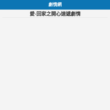
劇情網
愛·回家之開心速遞劇情