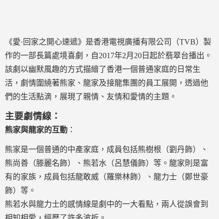
《愛·回家之開心速遞》是香港電視廣播有限公司（TVB）製
作的一部長篇處境喜劇，自2017年2月20日起於翡翠台播出。
該劇以幽默風趣的方式描繪了香港一個普通家庭的日常生
活，劇情圍繞著熊家、龍家及接龍集團的員工展開，透過他
們的生活點滴，展現了親情、友情和愛情的主題。
主要劇情線：
熊家與龍家的互動
：
熊家是一個普通的中產家庭，成員包括熊樹根（劉丹飾）、
熊尚善（滕麗名飾）、熊若水（呂慧儀飾）等。龍家則是富
有的家族，成員包括龍敢威（羅樂林飾）、龍力士（鄭世豪
飾）等。
熊若水與龍力士的感情線是劇中的一大看點，兩人從誤會到
相知相愛，經歷了許多波折。