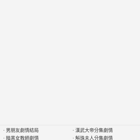
·
男朋友劇情結局
·
漢武大帝分集劇情
·
暗黑女教師劇情
·
斛珠夫人分集劇情