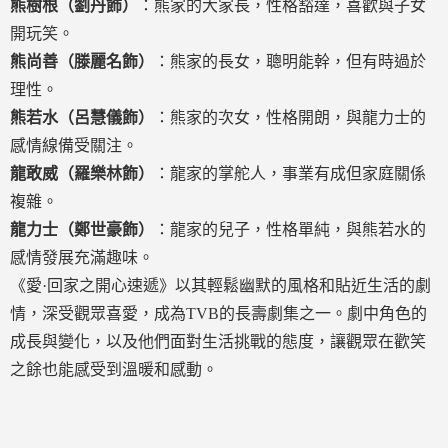
熊樹根（劉丹飾）
：熊家的大家長，性格豁達，喜歡與子女
開玩笑。
熊尚善（滕麗名飾）
：熊家的長女，聰明能幹，但有時過於
理性。
熊若水（呂慧儀飾）
：熊家的次女，性格開朗，與龍力士的
感情線備受關注。
龍敢威（羅樂林飾）
：龍家的掌舵人，事業有成但家庭關係
複雜。
龍力士（鄭世豪飾）
：龍家的兒子，性格單純，與熊若水的
感情發展充滿趣味。
《愛·回家之開心速遞》以其輕鬆幽默的風格和貼近生活的劇
情，深受觀眾喜愛，成為TVB的長壽劇集之一。劇中角色的
成長與變化，以及他們面對生活挑戰的態度，讓觀眾在歡笑
之餘也能感受到溫暖和感動。