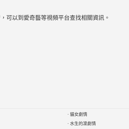
情，可以到愛奇藝等視頻平台查找相關資訊。
·
貓女劇情
·
水生的凜劇情