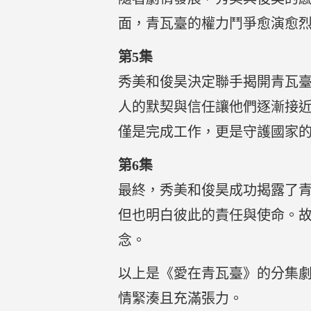
面，青瓦臺的權力鬥爭愈演愈
第5集
秀美和俊昊決定聯手揭開青瓦
人的默契與信任讓他們逐漸接
僅是完成工作，更是守護國家
第6集
最終，秀美和俊昊成功揭露了
但也明白彼此的責任與使命。
念。
以上是《愛在青瓦臺》的分集
情緊湊且充滿張力。