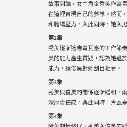
故事開端，女主角金秀美作為
在這裡實現自己的夢想。然而
和職場壓力。與此同時，她與
第2集
秀美逐漸適應青瓦臺的工作節
美的能力產生質疑，認為她過
能力，讓俊昊對她刮目相看。
第3集
秀美與俊昊的關係逐漸緩和，
深厚責任感。與此同時，青瓦
第4集
隨著劇情發展，秀美與俊昊的