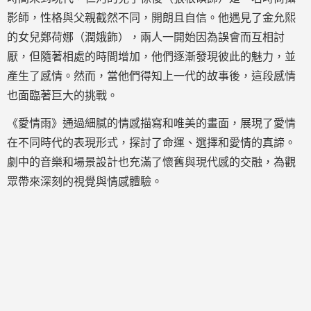
影師，性格與父親截然不同，開朗且自信。他遇見了金允熙
的女兒鄭荷娜（潤娥飾），兩人一開始因為誤會而互相討
厭，但隨著相處的時間增加，他們逐漸發現彼此的魅力，並
產生了感情。然而，當他們得知上一代的故事後，這段感情
也面臨著巨大的挑戰。
《愛情雨》通過細膩的情感描寫和唯美的畫面，展現了愛情
在不同時代的表現形式，探討了命運、選擇和愛情的真諦。
劇中的音樂和場景設計也充滿了懷舊與現代感的交融，為觀
眾帶來深刻的視覺與情感體驗。