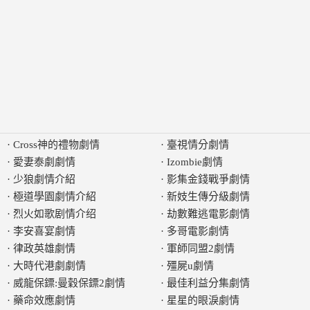
·
Cross神的禮物劇情
·
臺視情分劇情
·
愛妻泰劇劇情
·
Izombie劇情
·
少狼劇情介紹
·
影集金錢戰爭劇情
·
極道學園劇情介紹
·
新妓生傳分級劇情
·
烈火如歌剧情介绍
·
劫數難逃電影劇情
·
李安喜宴劇情
·
多哥電影劇情
·
律政英雄劇情
·
軍師同盟2劇情
·
大時代港劇劇情
·
殭屍u劇情
·
威龍保鏢:曼穀保鏢2劇情
·
最佳利益分集劇情
·
藥命效應劇情
·
星星的眼淚劇情