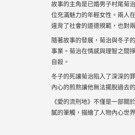
故事的主角是已婚男子村尾菊
位充滿魅力的年輕女性。兩人
違背了社會的道德規範，也對
隨著故事的發展，菊治與冬子
事業。菊治在情感與理智之間
自殺。
冬子的死讓菊治陷入了深深的
內心的煎熬讓他無法擺脫過去
《愛的流刑地》不僅是一部關
膩的筆觸，描繪了人物內心世