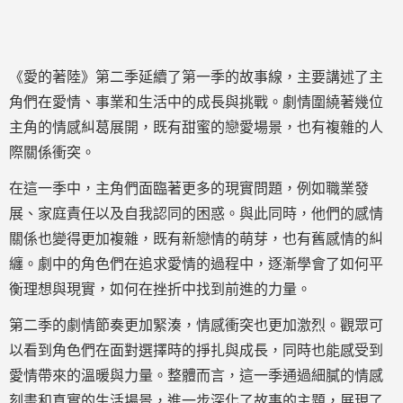
《愛的著陸》第二季延續了第一季的故事線，主要講述了主
角們在愛情、事業和生活中的成長與挑戰。劇情圍繞著幾位
主角的情感糾葛展開，既有甜蜜的戀愛場景，也有複雜的人
際關係衝突。
在這一季中，主角們面臨著更多的現實問題，例如職業發
展、家庭責任以及自我認同的困惑。與此同時，他們的感情
關係也變得更加複雜，既有新戀情的萌芽，也有舊感情的糾
纏。劇中的角色們在追求愛情的過程中，逐漸學會了如何平
衡理想與現實，如何在挫折中找到前進的力量。
第二季的劇情節奏更加緊湊，情感衝突也更加激烈。觀眾可
以看到角色們在面對選擇時的掙扎與成長，同時也能感受到
愛情帶來的溫暖與力量。整體而言，這一季通過細膩的情感
刻畫和真實的生活場景，進一步深化了故事的主題，展現了