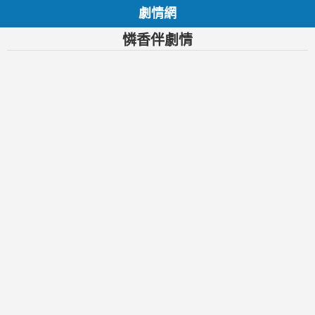
劇情網
憐香伴劇情