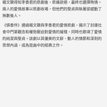
楊文聰得知李香君的悲劇後，悲痛欲絕，最終也選擇殉情。
兩人的愛情故事以悲劇收場，但他們的堅貞與執著卻感動了
無數後人。
《憐香伴》通過楊文聰與李香君的愛情悲劇，揭示了封建社
會中門第觀念和權勢壓迫對愛情的摧殘，同時也歌頌了愛情
的純潔與堅貞。該劇以其優美的文辭、動人的情節和深刻的
思想內涵，成為崑曲中的經典之作。