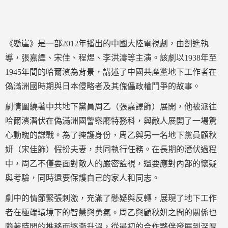
《懸崖》是一部2012年播出的中國大陸電視劇，由劉進執
導，張嘉譯、宋佳、程煜、李洪濤等主演。該劇以1938年至
1945年間的哈爾濱為背景，講述了中國共產黨地下工作者在
偽滿洲國時期與日本侵略者及其傀儡政權鬥爭的故事。
劇情圍繞著中共地下黨員周乙（張嘉譯飾）展開，他被派往
哈爾濱潛伏在偽滿洲國警察廳特務科，與敵人展開了一場驚
心動魄的諜戰。為了掩護身份，周乙與另一名地下黨員顧秋
妍（宋佳飾）假扮夫妻，共同執行任務。在長期的潛伏過程
中，周乙不僅要面對敵人的嚴密監視，還要應對內部的懷疑
與考驗，同時還要保護自己的家人和同志。
劇中的情節緊張刺激，充滿了懸疑與反轉，展現了地下工作
者在極端環境下的智慧與勇氣。周乙與顧秋妍之間的關係也
隨著時間的推移而逐漸升溫，從最初的合作夥伴發展到深厚