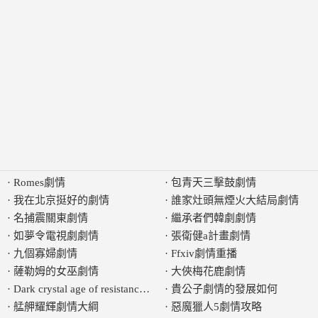
·
Romes劇情
·
包青天三擊鼓劇情
·
我在北京挺好的劇情
·
誰家灶頭無煙火大結局劇情
·
名捕震關東劇情
·
繼承者們韓劇劇情
·
如夢令電視劇劇情
·
張衛健a計畫劇情
·
九個寡婦劇情
·
Ffxiv劇情重播
·
薩勒姆的女巫劇情
·
大俠梅花鹿劇情
·
Dark crystal age of resistance劇情
·
貴公子劇情的發展如何
·
艋舺耀輝劇情大綱
·
惡魔獵人5劇情攻略