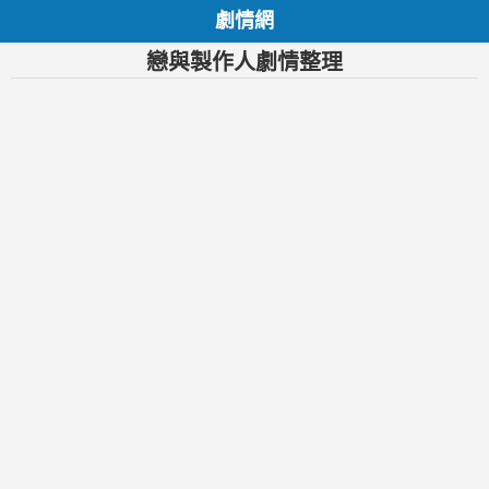
劇情網
戀與製作人劇情整理