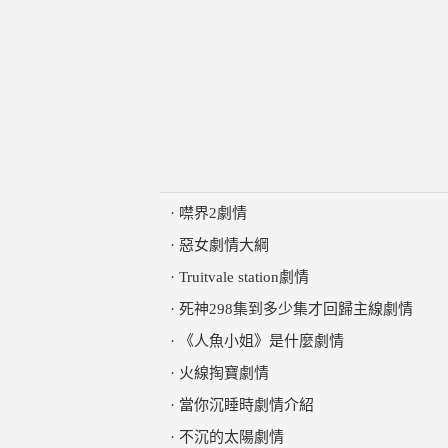
·
噤界2劇情
·
惡女劇情大綱
·
Truitvale station劇情
·
死神298集到多少集才回歸主線劇情
·
《人魚小姐》是什麼劇情
·
火線掏寶劇情
·
當你沉睡時劇情介紹
·
不沉的太陽劇情