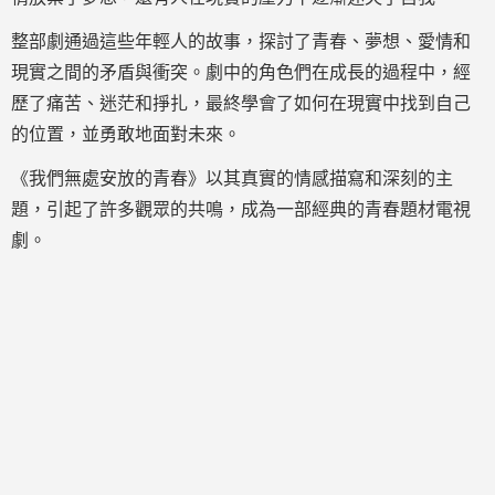
整部劇通過這些年輕人的故事，探討了青春、夢想、愛情和
現實之間的矛盾與衝突。劇中的角色們在成長的過程中，經
歷了痛苦、迷茫和掙扎，最終學會了如何在現實中找到自己
的位置，並勇敢地面對未來。
《我們無處安放的青春》以其真實的情感描寫和深刻的主
題，引起了許多觀眾的共鳴，成為一部經典的青春題材電視
劇。