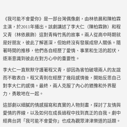
《我可能不會愛你》是一部台灣偶像劇，由林依晨和陳柏霖
主演，於2011年播出。該劇講述了李大仁（陳柏霖飾）和程
又青（林依晨飾）這對青梅竹馬的故事。兩人從高中時期就
是好朋友，彼此了解甚深，但始終沒有發展成戀人關係。隨
著時間的推移，他們各自經歷了愛情、事業和生活的起伏，
逐漸意識到彼此在對方心中的重要性。
李大仁一直默默守護著程又青，卻因為害怕破壞兩人的友誼
而不敢表白。程又青則在經歷了幾段感情後，開始反思自己
對李大仁的感情。最終，兩人克服了內心的猶豫和外界壓
力，勇敢地在一起。
這部劇以細膩的情感描寫和真實的人物刻畫，探討了友情與
愛情的界線，以及如何在成長過程中找到真正的自我。劇中
經典台詞「我可能不會愛你」也成為觀眾津津樂道的話題。