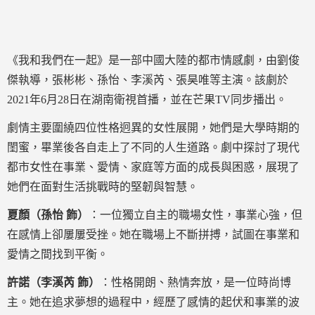
《我和我們在一起》是一部中國大陸的都市情感劇，由劉俊
傑執導，張彬彬、孫怡、李溪芮、張昊唯等主演。該劇於
2021年6月28日在湖南衛視首播，並在芒果TV同步播出。
劇情主要圍繞四位性格迥異的女性展開，她們是大學時期的
閨蜜，畢業後各自走上了不同的人生道路。劇中探討了現代
都市女性在事業、愛情、家庭等方面的成長與困惑，展現了
她們在面對生活挑戰時的堅韌與智慧。
夏顏（孫怡 飾）
：一位獨立自主的職場女性，事業心強，但
在感情上卻屢屢受挫。她在職場上不斷拼搏，試圖在事業和
愛情之間找到平衡。
許諾（李溪芮 飾）
：性格開朗、熱情奔放，是一位時尚博
主。她在追求夢想的過程中，經歷了感情的起伏和事業的波