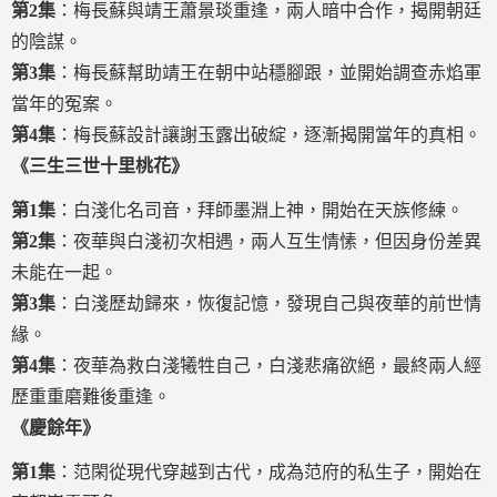
第2集
：梅長蘇與靖王蕭景琰重逢，兩人暗中合作，揭開朝廷
的陰謀。
第3集
：梅長蘇幫助靖王在朝中站穩腳跟，並開始調查赤焰軍
當年的冤案。
第4集
：梅長蘇設計讓謝玉露出破綻，逐漸揭開當年的真相。
《三生三世十里桃花》
第1集
：白淺化名司音，拜師墨淵上神，開始在天族修練。
第2集
：夜華與白淺初次相遇，兩人互生情愫，但因身份差異
未能在一起。
第3集
：白淺歷劫歸來，恢復記憶，發現自己與夜華的前世情
緣。
第4集
：夜華為救白淺犧牲自己，白淺悲痛欲絕，最終兩人經
歷重重磨難後重逢。
《慶餘年》
第1集
：范閑從現代穿越到古代，成為范府的私生子，開始在