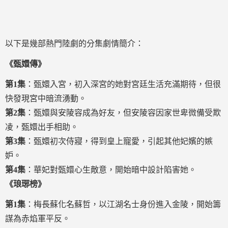
以下是幾部熱門陸劇的分集劇情簡介：
《甄嬛傳》
第1集
：甄嬛入宮，初入深宮的她對宮廷生活充滿期待，但很
快發現宮中暗流湧動。
第2集
：甄嬛與安陵容成為好友，但安陵容因家世卑微備受欺
凌，甄嬛出手相助。
第3集
：甄嬛初次侍寢，得到皇上寵愛，引起其他妃嬪的嫉
妒。
第4集
：華妃對甄嬛心生敵意，開始暗中設計陷害她。
《琅琊榜》
第1集
：梅長蘇化名蘇哲，以江湖名士身份進入金陵，開始籌
謀為赤焰軍平反。