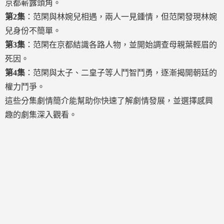
京都嶄露頭角。
第2集
：范閑與林婉兒相遇，兩人一見鍾情，但范閑發現林婉
兒身份不簡單。
第3集
：范閑在京都結識各路人物，並開始調查母親葉輕眉的
死因。
第4集
：范閑與太子、二皇子等人鬥智鬥勇，逐漸揭開朝廷的
權力鬥爭。
這些分集劇情簡介能幫助你快速了解劇情發展，並選擇感興
趣的劇集深入觀看。