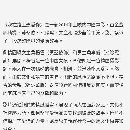
《我在路上最愛你》是一部2014年上映的中國電影，由金豐
起執導，黃聖依、池珍熙、文章和張少華等主演。影片講述
了一段跨越國界的愛情故事。
劇情圍繞女主角楊雪（黃聖依飾）和男主角李俊（池珍熙
飾）展開。楊雪是一位中國女孩，李俊則是一位韓國攝影
師。兩人在一次偶然的機會下相遇，並迅速墜入愛河。然
而，由於文化和語言的差異，他們的感情之路並不平坦。楊
雪的母親（張少華飾）對這段跨國戀情持反對態度，而李俊
的家庭也有自己的期望和壓力。
影片通過細膩的情感描寫，展現了兩人在面對家庭、文化和
社會壓力時，如何堅守愛情並最終找到彼此的故事。影片不
僅探討了愛情的力量，還反映了現代社會中的跨文化衝突和
融合。