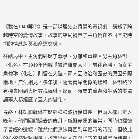
《我在1949等你》是一部以歷史為背景的電視劇，講述了跨
越時空的愛情故事。故事的結局揭示了主角們在不同歷史時
期的情感糾葛和命運交織。
在結局中，主角們經歷了戰爭、分離和重逢。男主角林凱
（化名）在1949年因戰爭被迫離開大陸，前往台灣，而女主
角韓琳（化名）則留在大陸。兩人因政治和歷史的原因分隔
兩地，無法相見。多年後，隨著兩岸關係的緩和，林凱終於
有機會回到大陸尋找韓琳。然而，時間的流逝和生活的變遷
讓兩人都經歷了巨大的變化。
最終，林凱和韓琳在歷經種種波折後重逢，但兩人都已步入
晚年。他們回顧過去的歲月，感慨命運的無常，同時也釋懷
了曾經的遺憾。雖然他們無法再回到年輕時的時光，但彼此
的心依然緊緊相連。故事以兩人在夕陽下的溫馨畫面結束，