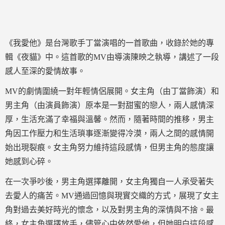
《我愛他》是台灣歌手丁當演唱的一首歌曲，收錄於她的專
輯《夜貓》中。這首歌的MV由導演陳映之執導，講述了一段
感人至深的愛情故事。
MV的劇情圍繞一對年輕情侶展開。女主角（由丁當飾演）和
男主角（由演員飾演）原本是一對甜蜜的戀人，兩人感情深
厚，生活充滿了幸福與溫馨。然而，隨著時間的推移，男主
角因工作壓力和生活瑣事逐漸變得冷漠，兩人之間的感情開
始出現裂痕。女主角努力維持這段感情，但男主角的態度讓
她感到心碎。
在一次爭吵後，男主角選擇離開，女主角獨自一人承受著失
去愛人的痛苦。MV通過回憶與現實交織的方式，展現了女主
角對過去美好時光的懷念，以及對男主角的深情與不捨。最
終，女主角選擇放手，儘管心中依然愛他，但她明白這段感