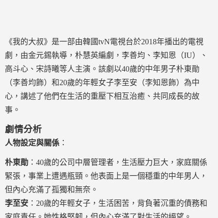
《我的大叔》是一部由韓國tvN電視台於2018年播出的電視
劇，由金元錫執導，朴慧英編劇，李善均、李知恩（IU）、
高斗心、宋詩曦等人主演。該劇以40歲的中年男子朴東勛
（李善均飾）和20歲的年輕女子李至安（李知恩飾）為中
心，講述了他們在生活的重壓下相互治癒、共同成長的故
事。
劇情分析
人物設定與關係
：
朴東勛
：40歲的公司中層管理者，生活壓力巨大，家庭關係
緊張，事業上遭遇瓶頸。他表面上是一個穩重的中年男人，
但內心充滿了孤獨和無奈。
李至安
：20歲的年輕女子，生活困苦，背負著沉重的債務和
家庭責任。她性格堅韌，但內心充滿了對生活的絕望。