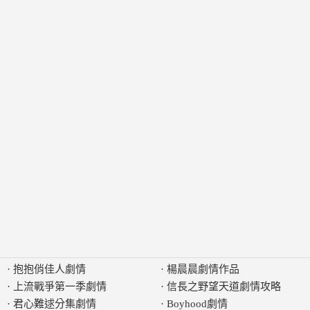
·
抱抱俏佳人劇情
·
楊晨晨劇情作品
·
上流戰爭第一季劇情
·
信長之野望天道劇情攻略
·
君心難逑分集劇情
·
Boyhood劇情