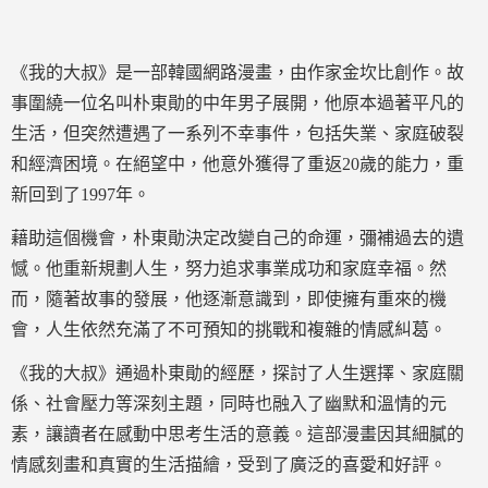
《我的大叔》是一部韓國網路漫畫，由作家金坎比創作。故
事圍繞一位名叫朴東勛的中年男子展開，他原本過著平凡的
生活，但突然遭遇了一系列不幸事件，包括失業、家庭破裂
和經濟困境。在絕望中，他意外獲得了重返20歲的能力，重
新回到了1997年。
藉助這個機會，朴東勛決定改變自己的命運，彌補過去的遺
憾。他重新規劃人生，努力追求事業成功和家庭幸福。然
而，隨著故事的發展，他逐漸意識到，即使擁有重來的機
會，人生依然充滿了不可預知的挑戰和複雜的情感糾葛。
《我的大叔》通過朴東勛的經歷，探討了人生選擇、家庭關
係、社會壓力等深刻主題，同時也融入了幽默和溫情的元
素，讓讀者在感動中思考生活的意義。這部漫畫因其細膩的
情感刻畫和真實的生活描繪，受到了廣泛的喜愛和好評。