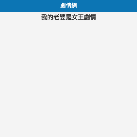
劇情網
我的老婆是女王劇情