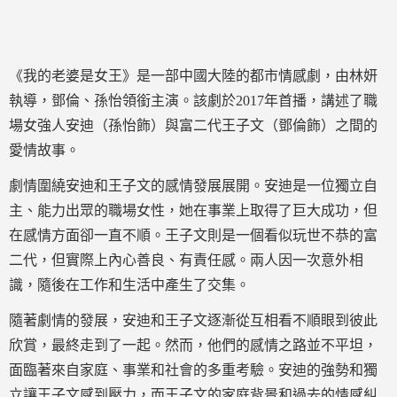
《我的老婆是女王》是一部中國大陸的都市情感劇，由林妍
執導，鄧倫、孫怡領銜主演。該劇於2017年首播，講述了職
場女強人安迪（孫怡飾）與富二代王子文（鄧倫飾）之間的
愛情故事。
劇情圍繞安迪和王子文的感情發展展開。安迪是一位獨立自
主、能力出眾的職場女性，她在事業上取得了巨大成功，但
在感情方面卻一直不順。王子文則是一個看似玩世不恭的富
二代，但實際上內心善良、有責任感。兩人因一次意外相
識，隨後在工作和生活中產生了交集。
隨著劇情的發展，安迪和王子文逐漸從互相看不順眼到彼此
欣賞，最終走到了一起。然而，他們的感情之路並不平坦，
面臨著來自家庭、事業和社會的多重考驗。安迪的強勢和獨
立讓王子文感到壓力，而王子文的家庭背景和過去的情感糾