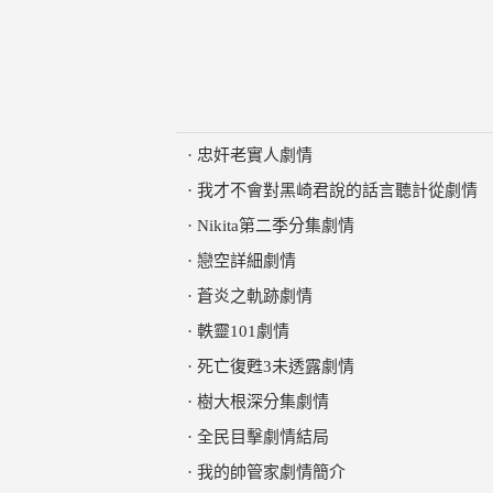
·
忠奸老實人劇情
·
我才不會對黑崎君說的話言聽計從劇情
·
Nikita第二季分集劇情
·
戀空詳細劇情
·
蒼炎之軌跡劇情
·
軼靈101劇情
·
死亡復甦3未透露劇情
·
樹大根深分集劇情
·
全民目擊劇情結局
·
我的帥管家劇情簡介