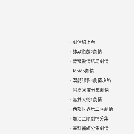
·
劇情線上看
·
詐欺遊戲2劇情
·
背叛愛情結局劇情
·
Idoido劇情
·
潛龍諜影4劇情攻略
·
戀夏38度分集劇情
·
無雙大蛇1劇情
·
西部世界第二季劇情
·
加油金順劇情分集
·
產科醫師分集劇情