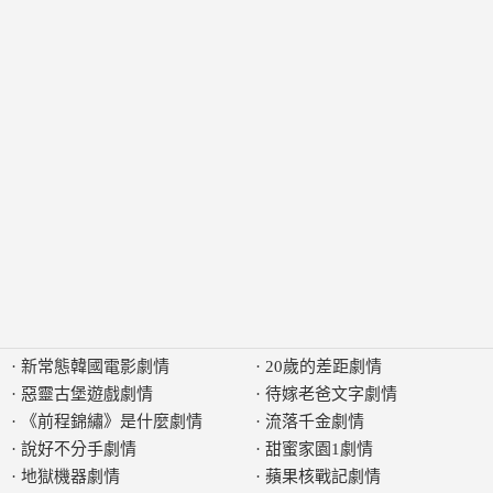
·
新常態韓國電影劇情
·
20歲的差距劇情
·
惡靈古堡遊戲劇情
·
待嫁老爸文字劇情
·
《前程錦繡》是什麼劇情
·
流落千金劇情
·
說好不分手劇情
·
甜蜜家園1劇情
·
地獄機器劇情
·
蘋果核戰記劇情