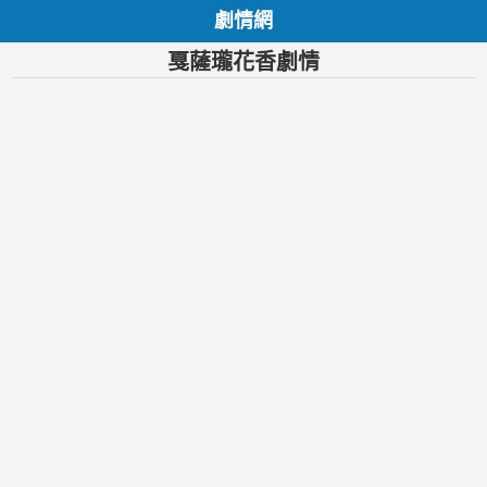
劇情網
戛薩瓏花香劇情