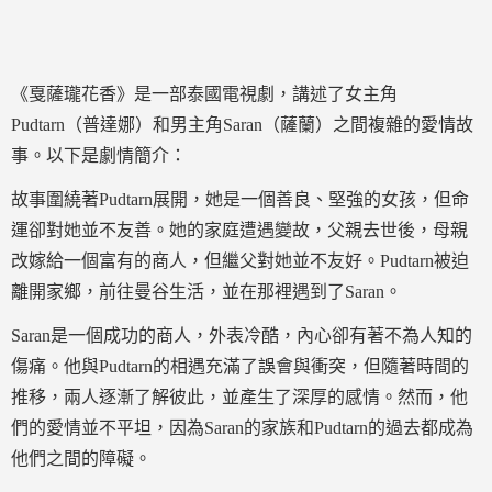
《戛薩瓏花香》是一部泰國電視劇，講述了女主角
Pudtarn（普達娜）和男主角Saran（薩蘭）之間複雜的愛情故
事。以下是劇情簡介：
故事圍繞著Pudtarn展開，她是一個善良、堅強的女孩，但命
運卻對她並不友善。她的家庭遭遇變故，父親去世後，母親
改嫁給一個富有的商人，但繼父對她並不友好。Pudtarn被迫
離開家鄉，前往曼谷生活，並在那裡遇到了Saran。
Saran是一個成功的商人，外表冷酷，內心卻有著不為人知的
傷痛。他與Pudtarn的相遇充滿了誤會與衝突，但隨著時間的
推移，兩人逐漸了解彼此，並產生了深厚的感情。然而，他
們的愛情並不平坦，因為Saran的家族和Pudtarn的過去都成為
他們之間的障礙。