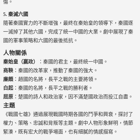
傷。
5.
秦滅六國
隨著秦國實力的不斷增強，最終在秦始皇的領導下，秦國逐
一滅掉了其他六國，完成了統一中國的大業。劇中展現了秦
國的軍事策略和六國的最後抵抗。
人物關係
秦始皇（嬴政）
：秦國的君主，最終統一中國。
商鞅
：秦國的改革家，推動了秦國的強大。
廉頗
：趙國的名將，長平之戰的主要將領。
白起
：秦國的名將，長平之戰的勝利者。
屈原
：楚國的詩人和政治家，因不滿楚國政治而投江自盡。
主題
《戰國七雄》通過展現戰國時期各國的鬥爭和興衰，探討了
權力、策略、忠誠和背叛等主題。劇中人物形象鮮明，情節
緊湊，既有宏大的戰爭場面，也有細膩的情感描寫。