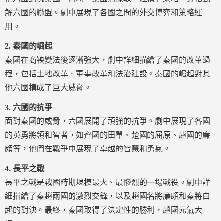
解六國的聯盟。劇中展現了各國之間的外交博弈和策略運
用。
2.
秦國的崛起
秦國在商鞅變法後逐漸強大，劇中詳細描繪了秦國的改革過
程，包括土地改革、軍事改革和法治建設。秦國的崛起對其
他六國構成了巨大威脅。
3.
六國的抗爭
面對秦國的威脅，六國展開了頑強的抗爭。劇中展現了各國
的英勇將領和智者，如齊國的田單、楚國的屈原、趙國的廉
頗等，他們在戰爭中展現了卓越的智慧和勇氣。
4.
長平之戰
長平之戰是戰國時期規模最大、最慘烈的一場戰役。劇中詳
細描繪了秦趙兩國的激烈交鋒，以及趙國名將廉頗和秦將白
起的對決。最終，秦國取得了決定性的勝利，趙國元氣大