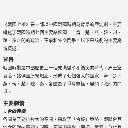
《戰國七雄》是一部以中國戰國時期為背景的歷史劇，主要
講述了戰國時期七個主要諸侯國——齊、楚、燕、韓、趙、
魏、秦之間的政治、軍事和外交鬥爭。以下是該劇的主要劇
情概述：
背景
戰國時期是中國歷史上一個充滿變革和衝突的時代。周王室
衰落，諸侯國紛紛崛起，形成了七個強大的國家：齊、楚、
燕、韓、趙、魏、秦。各國為了爭奪霸權，展開了激烈的鬥
爭。
主要劇情
1.
合縱連橫
各國為了對抗強大的秦國，採取了「合縱」策略，即聯合其
他六國對抗秦國。同時，秦國則採取「連橫」策略，分化瓦