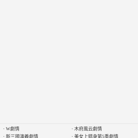
·
W劇情
·
木府風云劇情
·
新三國演義劇情
·
美女上錯身第5季劇情