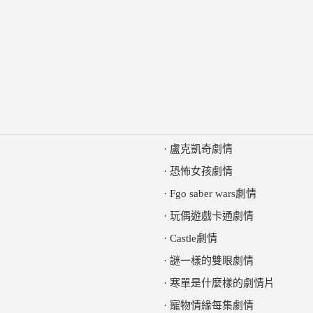
·
盧克凱奇劇情
·
恐怖女孩劇情
·
Fgo saber wars劇情
·
玩偶遊戲卡通劇情
·
Castle劇情
·
謎一樣的雙眼劇情
·
寒單是什麼樣的劇情片
·
寵物情緣每集劇情