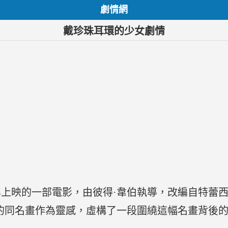
劇情網
戴珍珠耳環的少女劇情
年上映的一部電影，由彼得·韋伯執導，改編自特蕾西
的同名畫作為靈感，虛構了一段圍繞這幅名畫背後