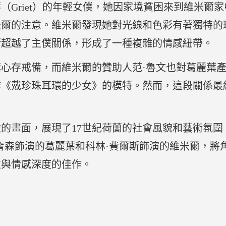
（Griet）的年輕女僕，她因家境貧困來到維米爾
米爾的注意。維米爾發現她對光線和色彩有著獨特的
漸超越了主僕關係，形成了一種複雜的情感紐帶。
心存戒備，而維米爾的贊助人范·魯文也對葛麗葉
作《戴珍珠耳環的少女》的模特。然而，這段關係最
的畫面，展現了17世紀荷蘭的社會風貌和藝術氛圍
詹森飾演的葛麗葉和科林·費爾斯飾演的維米爾，將
性與情感深度的佳作。