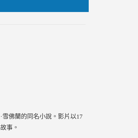
·雪佛蘭的同名小說。影片以17
的故事。